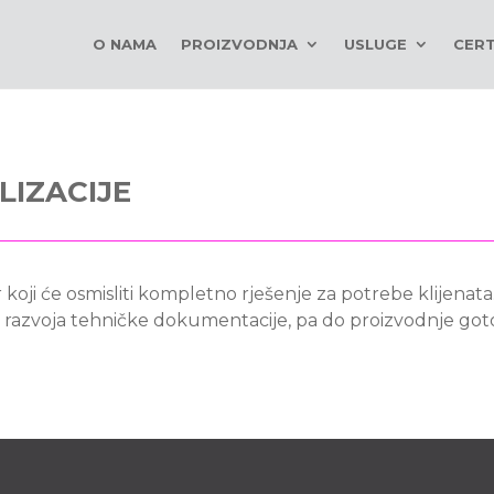
O NAMA
PROIZVODNJA
USLUGE
CERT
LIZACIJE
 koji će osmisliti kompletno rješenje za potrebe klijenat
od razvoja tehničke dokumentacije, pa do proizvodnje go