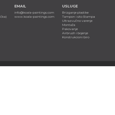
EMAIL
USLUGE
info@koala-paintings.com
Brizganje plastike
ačka)
www.koala-paintings.com
Tampon i sito štampa
Ultrazvučno varenje
Montaža
Pakovanje
Airbrush i bojenje
Konstrukcioni biro