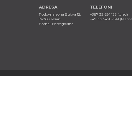
ADRESA
TELEFONI
Poslovna zona Bukva 12,
+387 32 654 133 (Ured)
74260 Tešanj
+49 152 54287541 (Njem
Bosna i Hercegovina