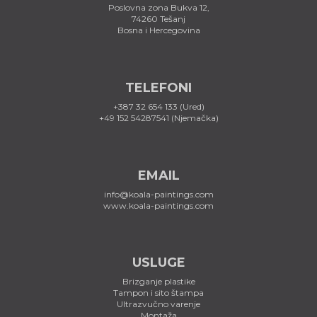
Poslovna zona Bukva 12,
74260 Tešanj
Bosna i Hercegovina
TELEFONI
+387 32 654 133 (Ured)
+49 152 54287541 (Njemačka)
EMAIL
info@koala-paintings.com
www.koala-paintings.com
USLUGE
Brizganje plastike
Tampon i sito štampa
Ultrazvučno varenje
Montaža