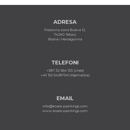
ADRESA
Poslovna zona Bukva 12,
74260 Tešanj
Bosna i Hercegovina
TELEFONI
+387 32 654 133 (Ured)
+49 152 54287541 (Njemačka)
EMAIL
info@koala-paintings.com
www.koala-paintings.com